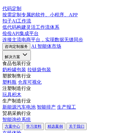
代码定制
按需定制专属的软件、小程序、APP
扣子AI工作流
低代码构建灵活工作流体系
俭俭API集成平台
连接主流电商平台，实现数据无缝同步
AI 智能体市场
咨询定制服务
解决方案
食品包装行业
奶粉罐包装
拉链袋包装
塑胶制售行业
塑料瓶
仓库可视化
注塑制造行业
玩具积木
生产制造行业
新能源汽车电池
智能排产
生产报工
贸易采购行业
智能询价系统
方案中心
学习资料
精选案例
关于我们
在线体验