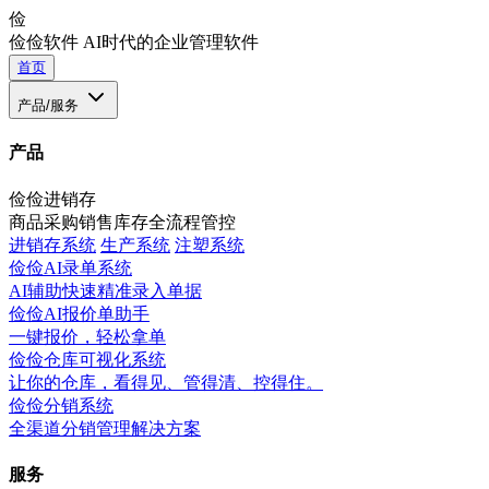
俭
俭俭软件
AI时代的企业管理软件
首页
产品/服务
产品
俭俭进销存
商品采购销售库存全流程管控
进销存系统
生产系统
注塑系统
俭俭AI录单系统
AI辅助快速精准录入单据
俭俭AI报价单助手
一键报价，轻松拿单
俭俭仓库可视化系统
让你的仓库，看得见、管得清、控得住。
俭俭分销系统
全渠道分销管理解决方案
服务