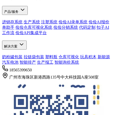
产品/服务
进销存系统
生产系统
注塑系统
俭俭AI录单系统
俭俭AI报价
单助手
俭俭仓库可视化系统
俭俭分销系统
代码定制
扣子AI
工作流
俭俭API集成平台
解决方案
奶粉罐包装
拉链袋包装
塑料瓶
仓库可视化
玩具积木
新能源
汽车电池
智能排产
生产报工
智能询价系统
18565399650
广州市海珠区新港西路135号中大科技园A座508室