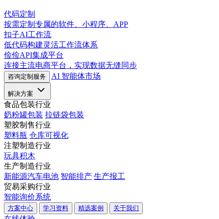
代码定制
按需定制专属的软件、小程序、APP
扣子AI工作流
低代码构建灵活工作流体系
俭俭API集成平台
连接主流电商平台，实现数据无缝同步
AI 智能体市场
咨询定制服务
解决方案
食品包装行业
奶粉罐包装
拉链袋包装
塑胶制售行业
塑料瓶
仓库可视化
注塑制造行业
玩具积木
生产制造行业
新能源汽车电池
智能排产
生产报工
贸易采购行业
智能询价系统
方案中心
学习资料
精选案例
关于我们
在线体验