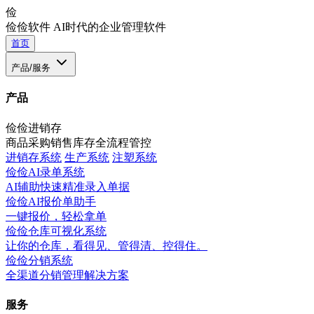
俭
俭俭软件
AI时代的企业管理软件
首页
产品/服务
产品
俭俭进销存
商品采购销售库存全流程管控
进销存系统
生产系统
注塑系统
俭俭AI录单系统
AI辅助快速精准录入单据
俭俭AI报价单助手
一键报价，轻松拿单
俭俭仓库可视化系统
让你的仓库，看得见、管得清、控得住。
俭俭分销系统
全渠道分销管理解决方案
服务