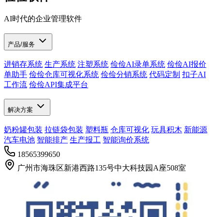
AI时代的企业管理软件
产品/服务
进销存系统
生产系统
注塑系统
俭俭AI录单系统
俭俭AI报价
单助手
俭俭仓库可视化系统
俭俭分销系统
代码定制
扣子AI
工作流
俭俭API集成平台
解决方案
奶粉罐包装
拉链袋包装
塑料瓶
仓库可视化
玩具积木
新能源
汽车电池
智能排产
生产报工
智能询价系统
18565399650
广州市海珠区新港西路135号中大科技园A座508室