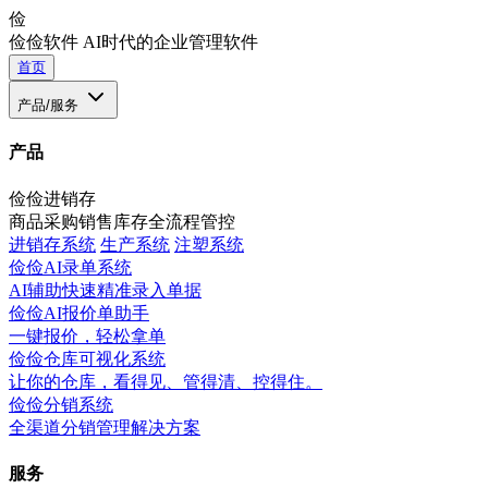
俭
俭俭软件
AI时代的企业管理软件
首页
产品/服务
产品
俭俭进销存
商品采购销售库存全流程管控
进销存系统
生产系统
注塑系统
俭俭AI录单系统
AI辅助快速精准录入单据
俭俭AI报价单助手
一键报价，轻松拿单
俭俭仓库可视化系统
让你的仓库，看得见、管得清、控得住。
俭俭分销系统
全渠道分销管理解决方案
服务