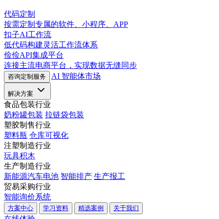
代码定制
按需定制专属的软件、小程序、APP
扣子AI工作流
低代码构建灵活工作流体系
俭俭API集成平台
连接主流电商平台，实现数据无缝同步
AI 智能体市场
咨询定制服务
解决方案
食品包装行业
奶粉罐包装
拉链袋包装
塑胶制售行业
塑料瓶
仓库可视化
注塑制造行业
玩具积木
生产制造行业
新能源汽车电池
智能排产
生产报工
贸易采购行业
智能询价系统
方案中心
学习资料
精选案例
关于我们
在线体验